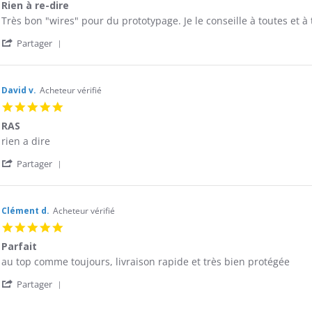
Rien à re-dire
rating
Review
review
Très bon "wires" pour du prototypage. Je le conseille à toutes et à 
by
stating
'
William
Rien
Partager
Share
F.
à
Review
on
re-
by
11
dire
William
Feb
David v.
Acheteur vérifié
F.
2019
5.0
on
star
11
RAS
rating
Feb
Review
review
rien a dire
2019
by
stating
'
David
RAS
Partager
Share
v.
Review
on
by
28
David
Sep
Clément d.
Acheteur vérifié
v.
2017
5.0
on
star
28
Parfait
rating
Sep
Review
review
au top comme toujours, livraison rapide et très bien protégée
2017
by
stating
'
Clément
Parfait
Partager
Share
d.
Review
on