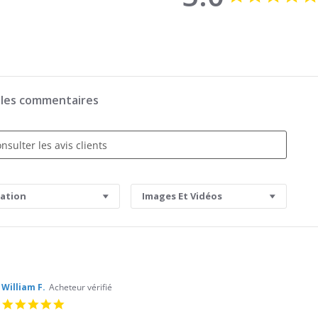
r les commentaires
s
uation
Images Et Vidéos
William F.
Acheteur vérifié
5.0
star