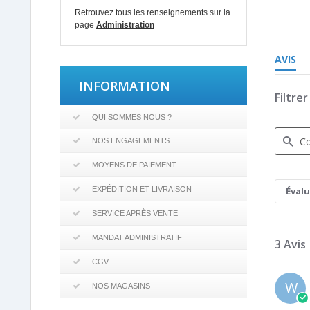
5.0
Retrouvez tous les renseignements sur la
star
page
Administration
rating
AVIS
INFORMATION
Filtre
QUI SOMMES NOUS ?
NOS ENGAGEMENTS
MOYENS DE PAIEMENT
Search
Review
EXPÉDITION ET LIVRAISON
Éval
SERVICE APRÈS VENTE
MANDAT ADMINISTRATIF
3 Avis
CGV
W
NOS MAGASINS