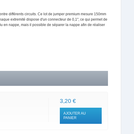
nt entre différents circuits. Ce lot de jumper premium mesure 150mm
. Chaque extremité dispose d'un connecteur de 0,1", ce qui permet de
u en nappe, mais il possible de séparer la nappe afin de réaliser
3,20 €
AJOUTER AU
PANIER