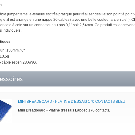
n
âble jumper femelle-femelle est très pratique pour réaliser des liaison point à poi
ong et il est arrangé en une nappe 20 cables ( avec une belle couleur arc en ciel )
er cote à cote sur un connecteur au pas 0,1" soit 2,54mm. Ce produit est donc vend
 individuels.
tiques
r : 150mm / 6"
 13.5g
 câble est en 28 AWG.
essoires
MINI BREADBOARD - PLATINE D'ESSAIS 170 CONTACTS BLEU
Mini Breadboard - Platine d'essais Labdec 170 contacts.