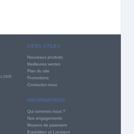
LIENS UTILES
Nouveaux produits
Meilleures ventes
Plan du site
is 2009.
Promotions
Contactez-nous
INFORMATIONS
Qui sommes nous ?
Nos engagements
Moyens de paiement
Expédition et Livraison