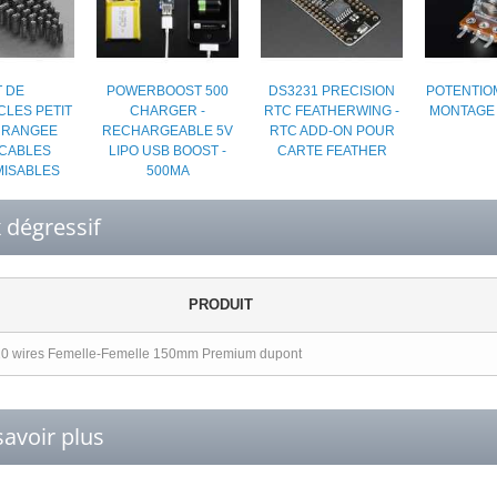
T DE
POWERBOOST 500
DS3231 PRECISION
POTENTIO
LES PETIT
CHARGER -
RTC FEATHERWING -
MONTAGE
 RANGEE
RECHARGEABLE 5V
RTC ADD-ON POUR
CABLES
LIPO USB BOOST -
CARTE FEATHER
ISABLES
500MA
x dégressif
PRODUIT
 20 wires Femelle-Femelle 150mm Premium dupont
savoir plus