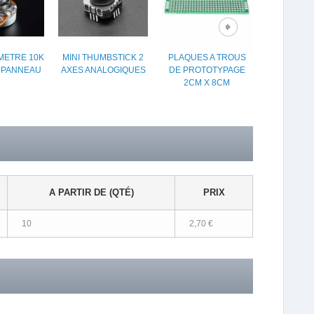
METRE 10K
MINI THUMBSTICK 2
PLAQUES A TROUS
MICRO-SW
 PANNEAU
AXES ANALOGIQUES
DE PROTOTYPAGE
DE COUR
2CM X 8CM
PALET
ROUL
A PARTIR DE (QTÉ)
PRIX
10
2,70 €