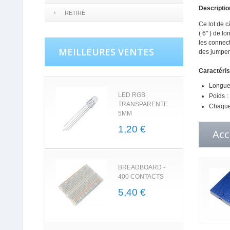
Descriptio
RETIRÉ
Ce lot de c
( 6" ) de l
les connect
MEILLEURES VENTES
des jumpers
Caractéris
Longueu
LED RGB
Poids :
TRANSPARENTE
Chaque
5MM
1,20 €
Acc
BREADBOARD -
400 CONTACTS
5,40 €