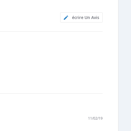
star
rating
écrire Un Avis
11/02/19