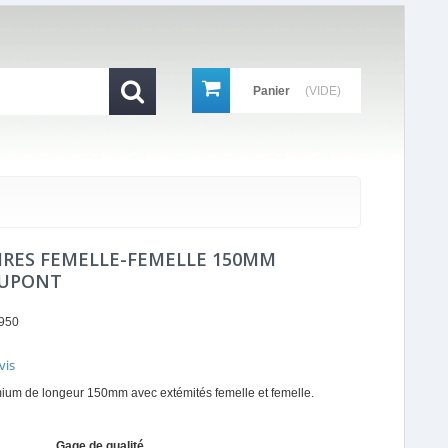
Panier
(VIDE)
WIRES FEMELLE-FEMELLE 150MM
DUPONT
950
vis
r
mium de longeur 150mm avec extémités femelle et femelle.
ing
Gage de qualité