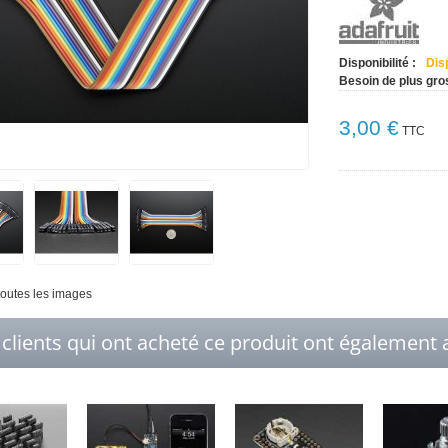
Disponibilité :
Dis
Besoin de plus gro
3,00 €
TTC
 toutes les images
 clients qui ont acheté ce produit ont également a