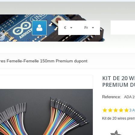
€
Fr
wires Femelle-Femelle 150mm Premium dupont
KIT DE 20 
PREMIUM 
Reference:
ADA 1
5.0
3 A
sta
Kit de 20 wires pre
rat