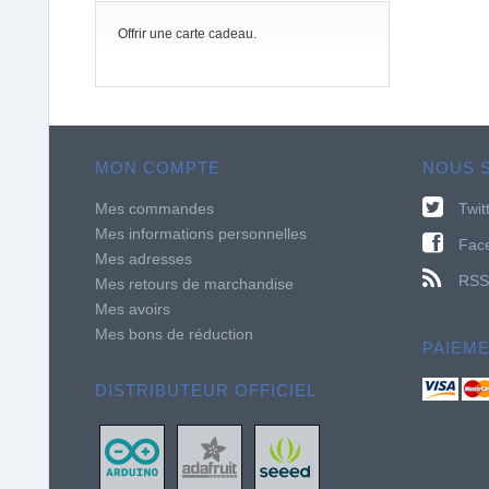
Offrir une carte cadeau.
MON COMPTE
NOUS 
Mes commandes
Twit
Mes informations personnelles
Fac
Mes adresses
RSS
Mes retours de marchandise
Mes avoirs
Mes bons de réduction
PAIEM
DISTRIBUTEUR OFFICIEL