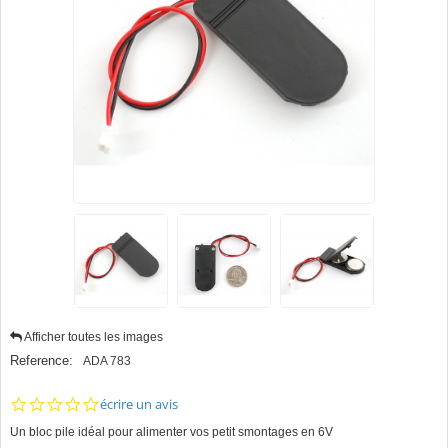
Afficher toutes les images
Reference:
ADA 783
0.0
écrire un avis
star
Un bloc pile idéal pour alimenter vos petit smontages en 6V
rating