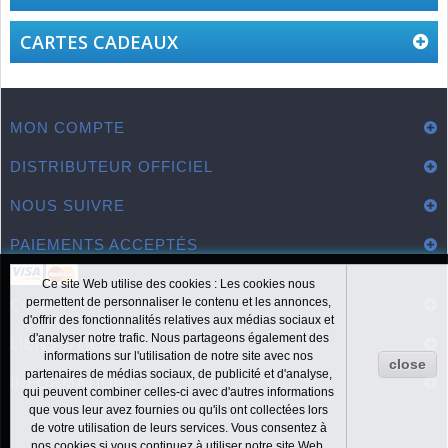
CARTES CADEAUX
MON COMPTE
DISTRIBUTEUR OFFICIEL
NOUS SUIVRE
PAIEMENTS ACCEPTÉS
Ce site Web utilise des cookies : Les cookies nous
permettent de personnaliser le contenu et les annonces,
CONTACT
d'offrir des fonctionnalités relatives aux médias sociaux et
d'analyser notre trafic. Nous partageons également des
LIENS UTILES
informations sur l'utilisation de notre site avec nos
close
partenaires de médias sociaux, de publicité et d'analyse,
INFORMATIONS
qui peuvent combiner celles-ci avec d'autres informations
que vous leur avez fournies ou qu'ils ont collectées lors
de votre utilisation de leurs services. Vous consentez à
nos cookies si vous continuez à utiliser notre site Web.