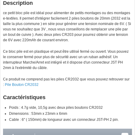
Description
ce petit bloc pile est idéal pour alimenter de petits montages ou des montages
e-textiles. Il permet d'intégrer facilement 2 piles boutons de 20mm (2032 est la
taille la plus commune ) en séie pour générer une tension nominale de 6V. ( Si
vous ne souhaitez que 3V , nous vous conseillons de remplacer une pile par
un bout de cuivre ). Avec deux piles CR203 pour pourrez obtenir une tension
de 6V avec 220mAh de courant environ.
Ce bloc pile est en plastique et peut être utilisé fermé ou ouvert. Vous pouvez
le conserver fermé pour plus de sécurité avec un un ruban adhésif. Un
interrupteur Marche/Arret est intégré et il dispose d'un connecteur JST PH
2mm à l'extrémité du câble.
Ce produit ne comprend pas les piles CR2032 que vous pouvez retrouver sur
:
Pile Bouton CR2032
Caractéristiques
Poids : 4.7g vide, 10,5g avec deux piles boutons CR2032
Dimensions : 53mm x 23mm x 6mm
Cable : 6" ( 150mm) de longueur avec un connecteur JST-PH 2 pin.