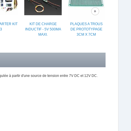
ARTER KIT
KIT DE CHARGE
PLAQUES A TROUS
RÉGULAT
3
INDUCTIF - 5V 500MA
DE PROTOTYPAGE
TENSION 3V
MAXI.
3CM X 7CM
3.3 T
egulée à partir d'une source de tension entre 7V DC et 12V DC.