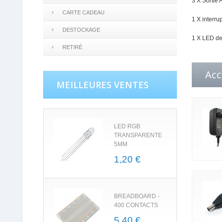
3 X Sortie 
CARTE CADEAU
1 X interru
DESTOCKAGE
1 X LED de
RETIRÉ
Acc
MEILLEURES VENTES
LED RGB
TRANSPARENTE
5MM
1,20 €
BREADBOARD -
400 CONTACTS
5,40 €