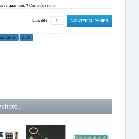
sses quantités ?
Contactez nous.
Quantité
AJOUTER AU PANIER
mentation
3.3V
cheté...