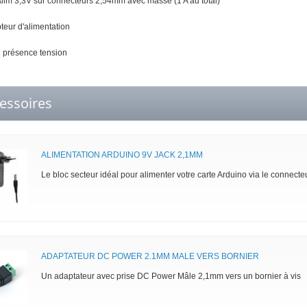
Alim 3,3V sur connecteurs 2,54mm avec masse (1 A au total)
pteur d'alimentation
 présence tension
essoires
ALIMENTATION ARDUINO 9V JACK 2,1MM
Le bloc secteur idéal pour alimenter votre carte Arduino via le connect
ADAPTATEUR DC POWER 2.1MM MALE VERS BORNIER
Un adaptateur avec prise DC Power Mâle 2,1mm vers un bornier à vis