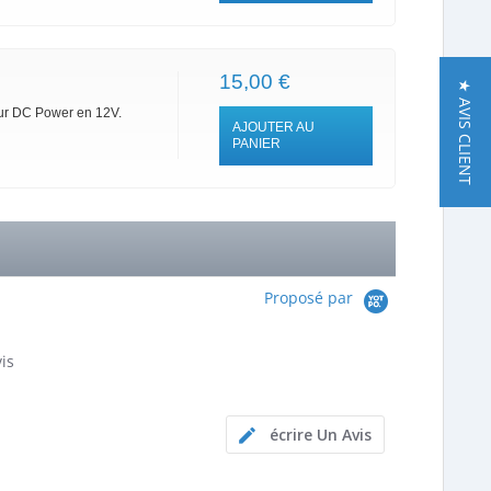
15,00 €
★ AVIS CLIENT
teur DC Power en 12V.
AJOUTER AU
PANIER
Proposé par
is
ng
écrire Un Avis