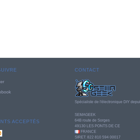
SUIVRE
CONTACT
ter
ebook
Spécialiste de l'électronique DIY depu
SEMAGEEK
64B route de Sorges
ENTS ACCEPTÉS
49130 LES PONTS DE CE
FRANCE
SIRET: 822 810 594 00017