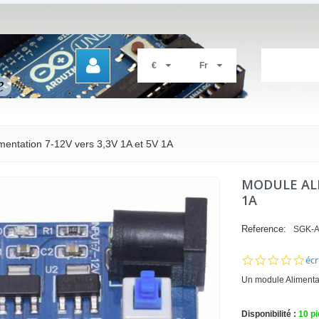
€
Fr
mentation 7-12V vers 3,3V 1A et 5V 1A
MODULE ALI
1A
Reference:
SGK-A
0.0
écr
sta
Un module Alimentat
rat
Disponibilité :
10
pi