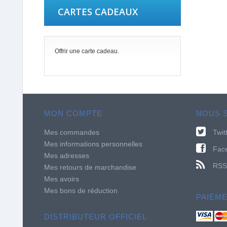
CARTES CADEAUX
Offrir une carte cadeau.
MON COMPTE
NOUS 
Mes commandes
Twit
Mes informations personnelles
Fac
Mes adresses
RSS
Mes retours de marchandise
Mes avoirs
Mes bons de réduction
PAIEM
DISTRIBUTEUR OFFICIEL