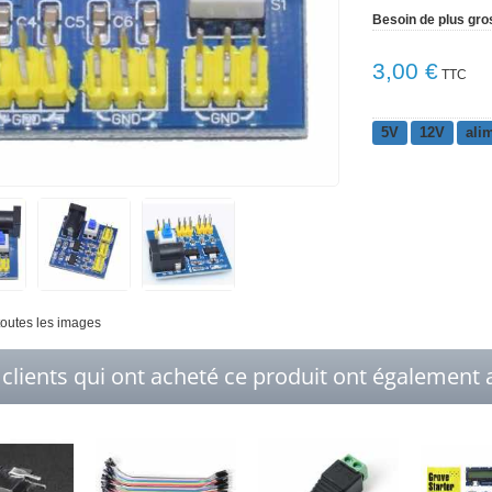
Besoin de plus gro
3,00 €
TTC
5V
12V
ali
 toutes les images
 clients qui ont acheté ce produit ont également a