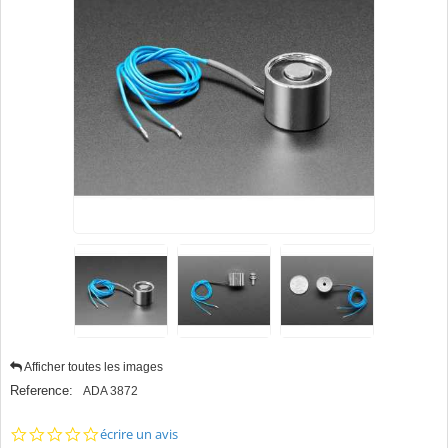
Afficher toutes les images
Reference:
ADA 3872
0.0
écrire un avis