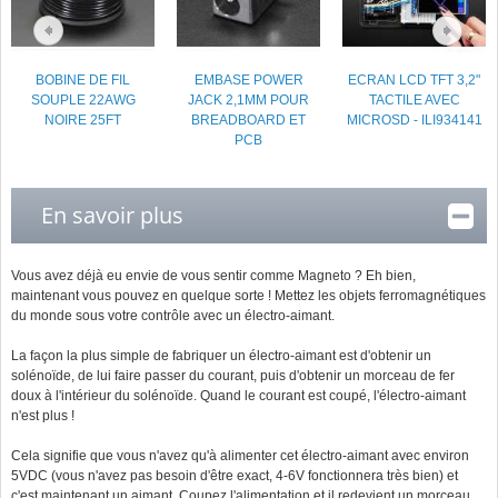
BOBINE DE FIL
EMBASE POWER
ECRAN LCD TFT 3,2"
SOUPLE 22AWG
JACK 2,1MM POUR
TACTILE AVEC
NOIRE 25FT
BREADBOARD ET
MICROSD - ILI934141
PCB
En savoir plus
Vous avez déjà eu envie de vous sentir comme Magneto ? Eh bien,
maintenant vous pouvez en quelque sorte ! Mettez les objets ferromagnétiques
du monde sous votre contrôle avec un électro-aimant.
La façon la plus simple de fabriquer un électro-aimant est d'obtenir un
solénoïde, de lui faire passer du courant, puis d'obtenir un morceau de fer
doux à l'intérieur du solénoïde. Quand le courant est coupé, l'électro-aimant
n'est plus !
Cela signifie que vous n'avez qu'à alimenter cet électro-aimant avec environ
5VDC (vous n'avez pas besoin d'être exact, 4-6V fonctionnera très bien) et
c'est maintenant un aimant. Coupez l'alimentation et il redevient un morceau