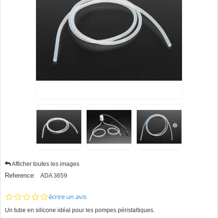
Afficher toutes les images
Reference:
ADA 3659
0.0
écrire un avis
star
Un tube en silicone idéal pour les pompes péristaltiques.
rating