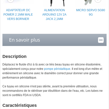
ADAPTATEUR DC
ALIMENTATION
MICRO SERVO SG90
POWER 2.1MM MALE
ARDUINO 12V 2A
9G
VERS BORNIER
JACK 2,1MM
En savoir plus
Description
Déplacez le fluide d'ici à là avec ce très beau tuyau en silicone élastomère,
spécialement conçu pour notre
pompe péristaltique
. Il est long d'un mètre et
entièrement en silicone avec le diamètre correct pour donner une grande
performance péristaltique.
Ce tuyau en silicone n'est pas stérile, avant la première utilisation, nous
recommandons de le stériliser par ébullition dans de l'eau, etc. Les tubes ne
sont ni certifiés FDA ni USDA.
Caractéristiques