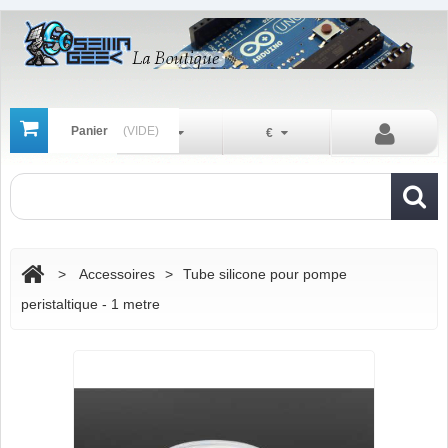
Panier
(VIDE)
Fr
€
>
Accessoires
>
Tube silicone pour pompe
peristaltique - 1 metre