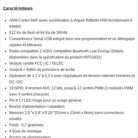
Caractéristiques
ARM Cortex M4F (avec accélération à virgule flottante HW) fonctionnant à
64MHz
512 Ko de flash et 64 Ko de SRAM
Convertisseur Serial USB intégré pour une programmation et un débogage
rapides et efficaces
Radio compatible 2.4GHz compatible Bluetooth Low Energy (Détails
disponibles dans la spécification du produit nRF52832)
Module certifié FCC / IC / TELEC
Jusqu'à + 4dBm de puissance de sortie
Opération de 1,7 V à 3,3 V avec régulateurs de tension internes linéaires et
DC / DC
19 GPIO, 8 broches ADC 12 bits, jusqu'à 12 sorties PWM (3 modules PWM
avec 4 sorties chacune)
Pin # 17 LED rouge pour un usage général
Broche d'alimentation / validation
Mesures 2.0 "x 0.9" x 0.28 "(51mm x 23mm x 8mm) sans connecteurs
soudés
Poids : 5,7 grammes
4 trous de montage
Bouton de réinitialisation