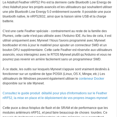
Le Adafruit Feather nRF52 Pro est la derniere carte Bluetooth Low Energy de
chez Adafruit pour les projets avancés et les utilisateurs qui souhaitent utiliser
une pile Bluetooth Low Energy 5.0 entièrement ouverte. Il possède une puce
bluetooth native, le nRF52832, ainsi que la liaison série USB et la charge
batterie.
C'est une carte Feather spéciale - contrairement au reste de la famille des
Plumes, cette carte n'est pas utilisée avec l'Arduino IDE. Au lieu de cela, il est
utilisé uniquement avec Mynewt ! Nous l'avons programmé avec Mynewt
bootloader et mis à jour le matériel pour ajouter un connecteur SWD et un
bouton DFU supplémentaire. Cette carte Feather est réservée aux utilisateurs
avancés, vous interagirez avec le RTOS Mynewt plutôt qu'Arduino et vous ne
pourrez pas revenir en arrière facilement sans un programmeur SWD.
À ce stade, les outils sur lesquels Mynewt s'appuie sont vraiment destinés à
fonctionner sur un système de type POSIX (Linux, OS X, Mingw, etc.) Les
utilisateurs de Windows peuvent également utiliser le
conteneur Docker
disponible sur le site Mynewt.
Consultez le guide produit détaillé pour plus d'informations sur le Feather
nRF52, la mise en place et le déploiement de vos propres images mynewt
Cette puce a deux foisplus de flash et de SRAM et de performance que les
modules antérieurs nRF51, et peut faire beaucoup de choses lourdes. Ce