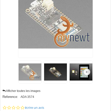
Afficher toutes les images
Reference:
ADA 3574
0.0
écrire un avis