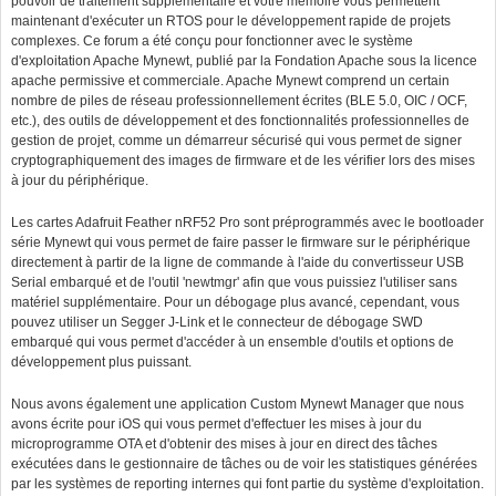
pouvoir de traitement supplémentaire et votre mémoire vous permettent
maintenant d'exécuter un RTOS pour le développement rapide de projets
complexes. Ce forum a été conçu pour fonctionner avec le système
d'exploitation Apache Mynewt, publié par la Fondation Apache sous la licence
apache permissive et commerciale. Apache Mynewt comprend un certain
nombre de piles de réseau professionnellement écrites (BLE 5.0, OIC / OCF,
etc.), des outils de développement et des fonctionnalités professionnelles de
gestion de projet, comme un démarreur sécurisé qui vous permet de signer
cryptographiquement des images de firmware et de les vérifier lors des mises
à jour du périphérique.
Les cartes Adafruit Feather nRF52 Pro sont préprogrammés avec le bootloader
série Mynewt qui vous permet de faire passer le firmware sur le périphérique
directement à partir de la ligne de commande à l'aide du convertisseur USB
Serial embarqué et de l'outil 'newtmgr' afin que vous puissiez l'utiliser sans
matériel supplémentaire. Pour un débogage plus avancé, cependant, vous
pouvez utiliser un Segger J-Link et le connecteur de débogage SWD
embarqué qui vous permet d'accéder à un ensemble d'outils et options de
développement plus puissant.
Nous avons également une application Custom Mynewt Manager que nous
avons écrite pour iOS qui vous permet d'effectuer les mises à jour du
microprogramme OTA et d'obtenir des mises à jour en direct des tâches
exécutées dans le gestionnaire de tâches ou de voir les statistiques générées
par les systèmes de reporting internes qui font partie du système d'exploitation.