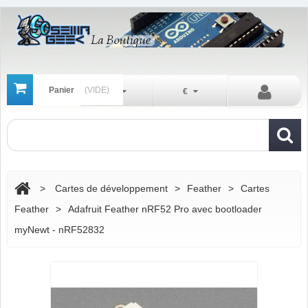
Panier
(VIDE)
Fr
€
>
Cartes de développement
>
Feather
>
Cartes
Feather
>
Adafruit Feather nRF52 Pro avec bootloader
myNewt - nRF52832