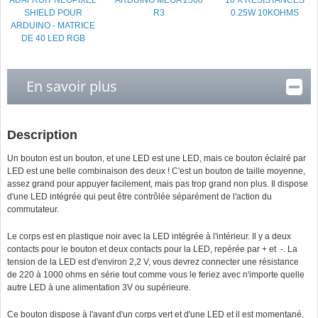
ADAFRUIT NEOPIXEL
ARDUINO MEGA 2560
10 X RÉSISTANCES
SHIELD POUR
R3
0.25W 10KOHMS
ARDUINO - MATRICE
DE 40 LED RGB
En savoir plus
Description
Un bouton est un bouton, et une LED est une LED, mais ce bouton éclairé par
LED est une belle combinaison des deux ! C'est un bouton de taille moyenne,
assez grand pour appuyer facilement, mais pas trop grand non plus. Il dispose
d'une LED intégrée qui peut être contrôlée séparément de l'action du
commutateur.
Le corps est en plastique noir avec la LED intégrée à l'intérieur. Il y a deux
contacts pour le bouton et deux contacts pour la LED, repérée par + et -. La
tension de la LED est d'environ 2,2 V, vous devrez connecter une résistance
de 220 à 1000 ohms en série tout comme vous le feriez avec n'importe quelle
autre LED à une alimentation 3V ou supérieure.
Ce bouton dispose à l'avant d'un corps vert et d'une LED et il est momentané,