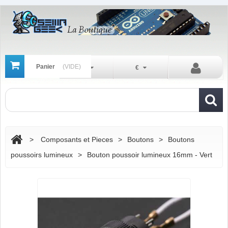
Panier
(VIDE)
Fr
€
>
Composants et Pieces
>
Boutons
>
Boutons
poussoirs lumineux
>
Bouton poussoir lumineux 16mm - Vert