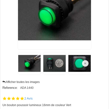
Afficher toutes les images
Reference:
ADA 1440
5.0
2 Avis
star
Un bouton poussoir lumineux 16mm de couleur Vert
rating