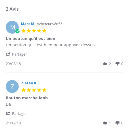
2 Avis
Marc M.
Acheteur vérifié
M
5.0
star
Un bouton qu'il est bien
rating
Review
review
Un bouton qu'il est bien pour appuyer dessus
by
stating
'
Marc
Un
Partager
Share
M.
bouton
Review
29/03/18
2
0
on
qu'il
by
29
est
Marc
Mar
bien
M.
2018
on
Zlatan K.
Z
29
5.0
Mar
star
Bouton marche ienb
2018
rating
Review
review
Da
by
stating
'
Zlatan
Bouton
Partager
Share
K.
marche
Review
21/12/18
1
0
on
ienb
by
21