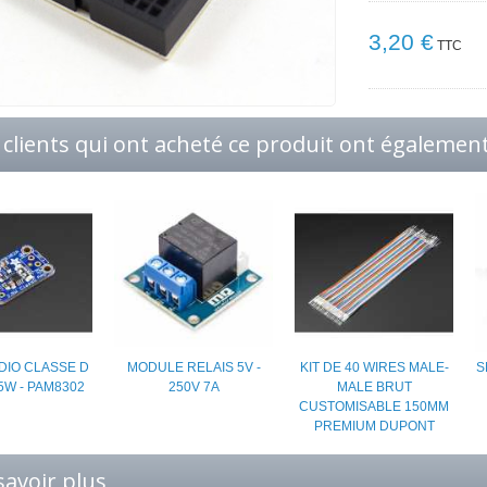
3,20 €
TTC
 clients qui ont acheté ce produit ont également
DIO CLASSE D
MODULE RELAIS 5V -
KIT DE 40 WIRES MALE-
S
5W - PAM8302
250V 7A
MALE BRUT
CUSTOMISABLE 150MM
PREMIUM DUPONT
savoir plus