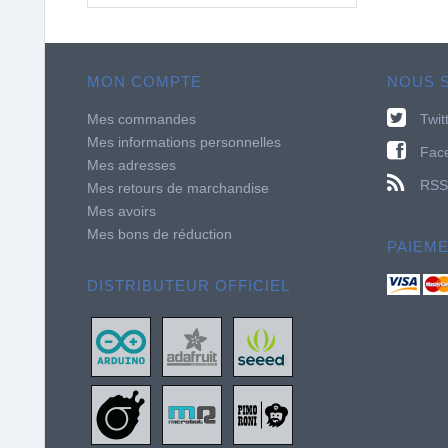
MON COMPTE
NOUS 
Mes commandes
Twit
Mes informations personnelles
Fac
Mes adresses
RSS
Mes retours de marchandise
Mes avoirs
Mes bons de réduction
PAIEM
DISTRIBUTEUR OFFICIEL