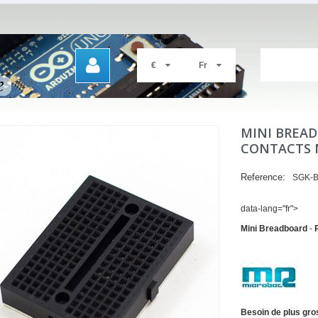
€
Fr
MINI BREAD
CONTACTS 
Reference:
SGK-B
data-lang="fr">
Mini Breadboard
-
Besoin de plus gro