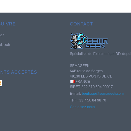
SUIVRE
CONTACT
ter
ebook
Spécialiste de l'électronique DIY depu
SEMAGEEK
64B route de Sorges
ENTS ACCEPTÉS
49130 LES PONTS DE CE
FRANCE
SIRET: 822 810 594 00017
E-mail:
boutique@semageek.com
Tel : +33 7 56 84 98 70
Contactez-nous