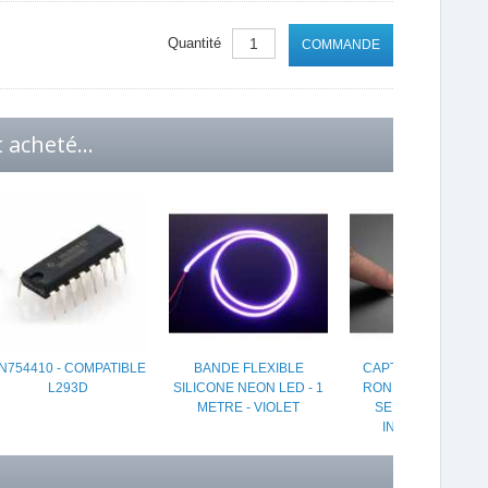
Quantité
COMMANDE
 acheté...
N754410 - COMPATIBLE
BANDE FLEXIBLE
CAPTEUR DE FORC
L293D
SILICONE NEON LED - 1
ROND - RESISTANC
METRE - VIOLET
SENSITIVE (FSR )
INTERLINK 402