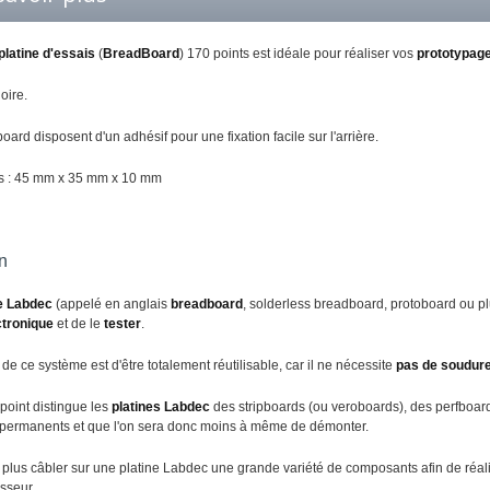
platine d'essais
(
BreadBoard
) 170 points est idéale pour réaliser vos
prototypag
oire.
ard disposent d'un adhésif pour une fixation facile sur l'arrière.
s : 45 mm x 35 mm x 10 mm
on
ne Labdec
(appelé en anglais
breadboard
, solderless breadboard, protoboard ou plu
ctronique
et de le
tester
.
de ce système est d'être totalement réutilisable, car il ne nécessite
pas de soudur
point distingue les
platines Labdec
des stripboards (ou veroboards), des perfboards
 permanents et que l'on sera donc moins à même de démonter.
plus câbler sur une platine Labdec une grande variété de composants afin de réalise
sseur.