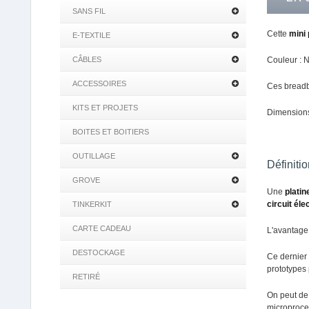
SANS FIL
Cette
mini 
E-TEXTILE
CÂBLES
Couleur : N
ACCESSOIRES
Ces breadbo
KITS ET PROJETS
Dimension
BOITES ET BOITIERS
OUTILLAGE
Définiti
GROVE
Une
plati
circuit éle
TINKERKIT
CARTE CADEAU
L'avantage 
DESTOCKAGE
Ce dernier 
prototypes
RETIRÉ
On peut de 
microproce