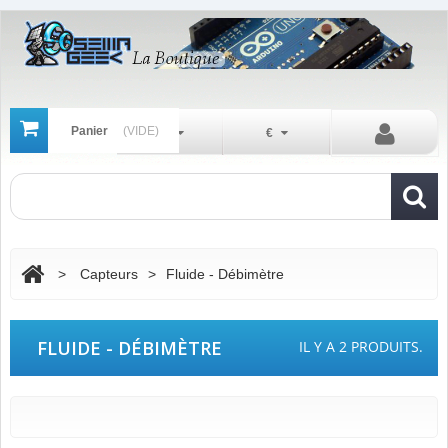
Panier
(VIDE)
Fr
€
>
Capteurs
>
Fluide - Débimètre
FLUIDE - DÉBIMÈTRE
IL Y A 2 PRODUITS.