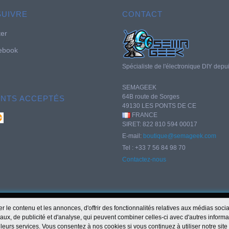
SUIVRE
CONTACT
ter
ebook
Spécialiste de l'électronique DIY depu
SEMAGEEK
64B route de Sorges
ENTS ACCEPTÉS
49130 LES PONTS DE CE
FRANCE
SIRET: 822 810 594 00017
E-mail:
boutique@semageek.com
Tel : +33 7 56 84 98 70
Contactez-nous
r le contenu et les annonces, d'offrir des fonctionnalités relatives aux médias soc
iaux, de publicité et d'analyse, qui peuvent combiner celles-ci avec d'autres informa
e leurs services. Vous consentez à nos cookies si vous continuez à utiliser notre sit