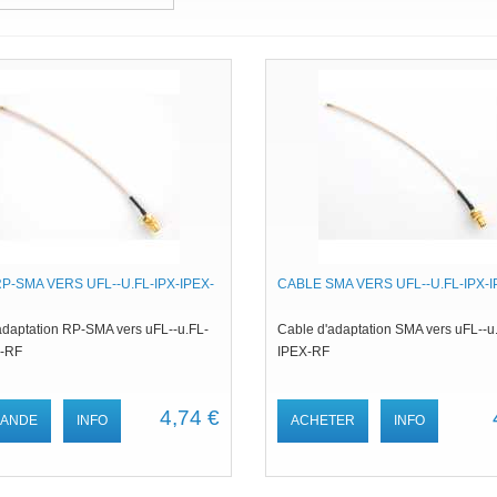
P-SMA VERS UFL--U.FL-IPX-IPEX-
CABLE SMA VERS UFL--U.FL-IPX-
adaptation RP-SMA vers uFL--u.FL-
Cable d'adaptation SMA vers uFL--u
X-RF
IPEX-RF
4,74 €
ANDE
INFO
ACHETER
INFO