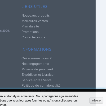
LIENS UTILES
Nouveaux produits
Meilleures ventes
Plan du site
is 2009.
Promotions
Contactez-nous
INFORMATIONS
Qui sommes nous ?
Nos engagements
Moyens de paiement
Expédition et Livraison
Service Après Vente
Politique de confidentialité
Mandat administratif
CGV
iaux et d'analyser notre trafic. Nous partageons également des
close
tions que vous leur avez fournies ou qu'ils ont collectées lors
e Web.