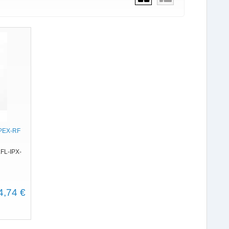
IPEX-RF
.FL-IPX-
4,74 €